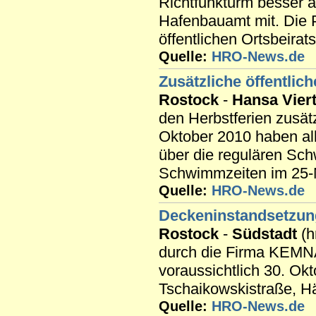
Richtfunkturm besser a
Hafenbauamt mit. Die P
öffentlichen Ortsbeirats
Quelle:
HRO-News.de
Zusätzliche öffentli
Rostock
-
Hansa Viert
den Herbstferien zusät
Oktober 2010 haben al
über die regulären Sch
Schwimmzeiten im 25-Me
Quelle:
HRO-News.de
Deckeninstandsetzun
Rostock
-
Südstadt
(h
durch die Firma KEMN
voraussichtlich 30. Ok
Tschaikowskistraße, H
Quelle:
HRO-News.de