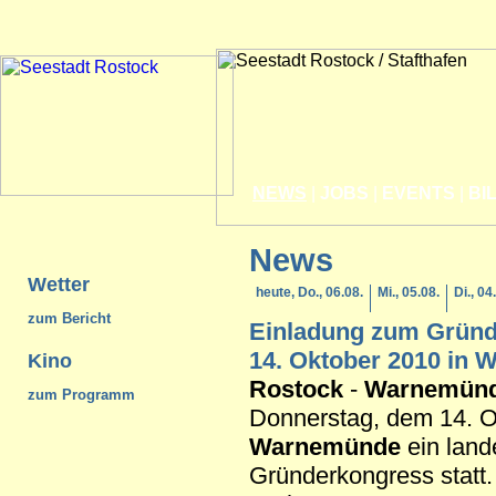
NEWS
|
JOBS
|
EVENTS
|
BI
News
Wetter
heute, Do., 06.08.
Mi., 05.08.
Di., 04
zum Bericht
Einladung zum Grün
14. Oktober 2010 in
W
Kino
Rostock
-
Warnemün
zum Programm
Donnerstag, dem 14. Ok
Warnemünde
ein land
Gründerkongress statt. 