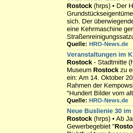
Rostock
(hrps) • Der He
Grundstückseigentümer
sich. Der überwiegende
eine Kehrmaschine gere
Straßenreinigungssatzu
Quelle:
HRO-News.de
Veranstaltungen im 
Rostock
- Stadtmitte (
Museum
Rostock
zu e
ein: Am 14. Oktober 201
Rahmen der Kempowski
"Hundert Bilder vom al
Quelle:
HRO-News.de
Neue Buslienie 30 i
Rostock
(hrps) • Ab J
Gewerbegebiet "
Rosto