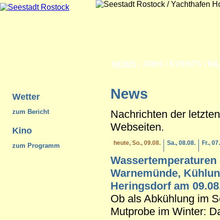
NEWS
|
JOBS
|
EVENTS
|
BI
News
Wetter
Nachrichten der letzte
zum Bericht
Webseiten.
Kino
heute, So., 09.08.
Sa., 08.08.
Fr., 07
zum Programm
Wassertemperaturen 
Warnemünde, Kühlung
Heringsdorf am 09.08
Ob als Abkühlung im 
Mutprobe im Winter: D