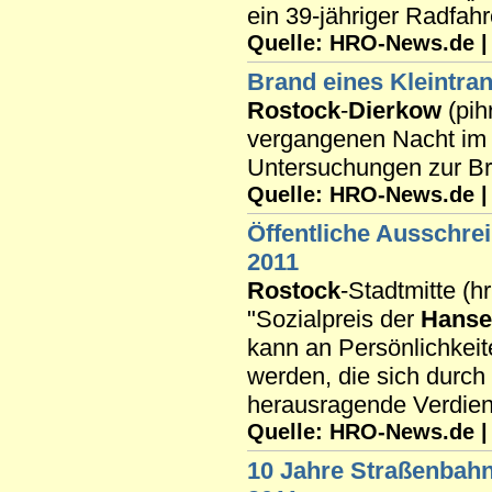
ein 39-jähriger Radfa
Quelle: HRO-News.de | R
Brand eines Kleintra
Rostock
-
Dierkow
(pih
vergangenen Nacht i
Untersuchungen zur B
Quelle: HRO-News.de | R
Öffentliche Ausschre
2011
Rostock
-Stadtmitte (h
"Sozialpreis der
Hanse
kann an Persönlichkeit
werden, die sich durc
herausragende Verdie
Quelle: HRO-News.de | R
10 Jahre Straßenbah