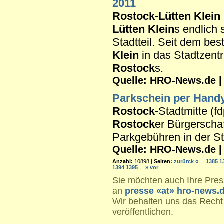
2011
Rostock
-
Lütten Klein
Lütten Klein
s endlich 
Stadtteil. Seit dem b
Klein
in das Stadtzent
Rostock
s.
Quelle: HRO-News.de | R
Parkschein per Hand
Rostock
-Stadtmitte (f
Rostock
er Bürgerschaf
Parkgebühren in der St
Quelle: HRO-News.de | R
Anzahl:
10898 |
Seiten:
zurürck
«
...
1385
1
1394
1395
...
»
vor
Sie möchten auch Ihre Press
an
presse «at» hro-news.
Wir behalten uns das Recht
veröffentlichen.