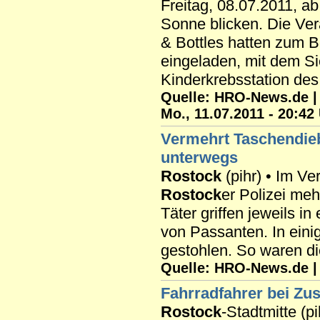
Freitag, 08.07.2011, ab
Sonne blicken. Die Ver
& Bottles hatten zum B
eingeladen, mit dem Si
Kinderkrebsstation des 
Quelle: HRO-News.de | 
Mo., 11.07.2011 - 20:42
Vermehrt Taschendie
unterwegs
Rostock
(pihr) • Im V
Rostock
er Polizei me
Täter griffen jeweils 
von Passanten. In eini
gestohlen. So waren die
Quelle: HRO-News.de | R
Fahrradfahrer bei Zu
Rostock
-Stadtmitte (