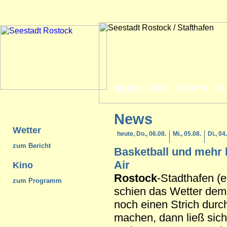
NEWS
|
JOBS
|
EVENTS
|
BI
News
Wetter
heute, Do., 06.08.
Mi., 05.08.
Di., 04
zum Bericht
Basketball und mehr
Air
Kino
Rostock
-Stadthafen (e
zum Programm
schien das Wetter dem
noch einen Strich dur
machen, dann ließ sic