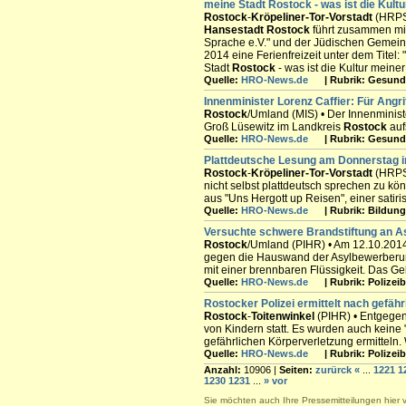
meine Stadt
Rostock
- was ist die Kult
Rostock
-
Kröpeliner-Tor-Vorstadt
(HRPS)
Hansestadt
Rostock
führt zusammen mi
Sprache e.V." und der Jüdischen Gemei
2014 eine Ferienfreizeit unter dem Titel
Stadt
Rostock
- was ist die Kultur meiner
Quelle:
HRO-News.de
| Rubrik: Gesundh
Innenminister Lorenz Caffier: Für Angr
Rostock
/Umland (MIS) • Der Innenminist
Groß Lüsewitz im Landkreis
Rostock
auf
Quelle:
HRO-News.de
| Rubrik: Gesundh
Plattdeutsche Lesung am Donnerstag i
Rostock
-
Kröpeliner-Tor-Vorstadt
(HRPS)
nicht selbst plattdeutsch sprechen zu kö
aus "Uns Hergott up Reisen", einer satir
Quelle:
HRO-News.de
| Rubrik: Bildung 
Versuchte schwere Brandstiftung an A
Rostock
/Umland (PIHR) • Am 12.10.201
gegen die Hauswand der Asylbewerberunt
mit einer brennbaren Flüssigkeit. Das Geb
Quelle:
HRO-News.de
| Rubrik: Polizeib
Rostock
er Polizei ermittelt nach gefäh
Rostock
-
Toitenwinkel
(PIHR) • Entgege
von Kindern statt. Es wurden auch keine
gefährlichen Körperverletzung ermitteln.
Quelle:
HRO-News.de
| Rubrik: Polizeib
Anzahl:
10906 |
Seiten:
zurürck
«
...
1221
1
1230
1231
...
»
vor
Sie möchten auch Ihre Pressemitteilungen hier 