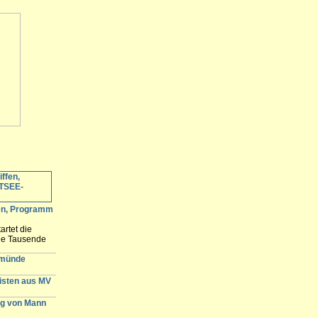
fen, Programm
artet die
ele Tausende
 erwartet und
n der
emünde
gisten aus MV
g von Mann