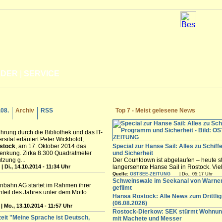
LDER
|
SERVICE
.08.
Archiv
RSS
Top 7 - Meist gelesene News
hrung durch die Bibliothek und das IT-
rsität erläutert Peter Wickboldt,
stock
, am 17. Oktober 2014 das
Special zur Hanse Sail: Alles zu Schif
lenkung. Zirka 8.300 Quadratmeter
und Sicherheit
zung g...
Der Countdown ist abgelaufen – heute st
| Di., 14.10.2014 - 11:34 Uhr
langersehnte Hanse Sail in Rostock. Vi
Besucher werden in den nächsten Tagen
Quelle:
OSTSEE-ZEITUNG
| Do., 05:17 Uhr
freuen sich auf die maritimen Angebote i
Schweinswale im Seekanal von Warn
enbahn AG startet im Rahmen ihrer
Innenstadt,...
gefilmt
nteil des Jahres unter dem Motto
Hansa Rostock: Alle News zum Drittli
(06.08.2026)
| Mo., 13.10.2014 - 11:57 Uhr
Rostock-Dierkow: SEK stürmt Wohnun
zeit "Meine Sprache ist Deutsch,
mit Machete und Messer