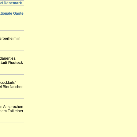
und Dänemark
ationale Gäste
erberheim in
dauert es,
tadt
Rostock
ocktails"
i Bierflaschen
in Ansprechen
inem Fall einer