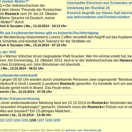
ur meiner Mutter?"
Unerlaubte Einreisen aus Schweden 
 • Die Volkshochschule der
Umleitung der Buslinie 26
t dem Verein "Freunde der Russischen
Rostock begrüßt zur Hanse Sail intern
nde
Rostock
vom 20. bis 24. Oktober
aus befreundeten und Partnerstädten
: "Meine Sprache ist Deutsch, meine
 Mutter?" durch.
eit & Soziales | Mo., 13.10.2014 - 10:13 Uhr
iffe auf Asylbewerberheime gibt es keinerlei Rechtfertigung
er Mecklenburg-Vorpommerns Lorenz Caffier verurteilt den Angriff auf das Asylbew
s Schärfste und kündigt Null-Toleranz für die Straftäter an.
eit & Soziales | Mo., 13.10.2014 - 07:15 Uhr
n der VHS
 • Werner Völscher ist ein begnadeter Platt-Snacker. Wer ihn einmal erlebt hat, be
nnen. Am Donnerstag, 16. Oktober 2014, liest er in der Volkshochschule der
Hanses
ischen Erzählung von John Brinckman mit übermüti...
| Mo., 13.10.2014 - 06:51 Uhr
sylbewerberunterkunft
4 gegen 00:50 Uhr wurden durch unbekannte Personen zwei sogenannte "Molotowc
erkunft in Groß Lüsewitz (Landkreis
Rostock
) geworfen. Es handelte sich um zwe
äude geriet nicht in Brand. Das Feuer erlos...
ericht | So., 12.10.2014 - 07:35 Uhr
rlicher Körperverletzung
n einer anderslautenden Meldung fand am 10.10.2014 im
Rostock
er Nordosten ke
 "sexuellen Anspielungen" gemacht. Vielmehr muss die
Rostock
er Polizei nun in e
 Was war passiert? Ein 15-jähriges Mädchen...
ericht | Sa., 11.10.2014 - 13:48 Uhr
222
1223
1224
1225
1226
1227
1228
1229
veröffentlichen? Dann senden Sie diese bitte an
presse «at» hro-news.de
.