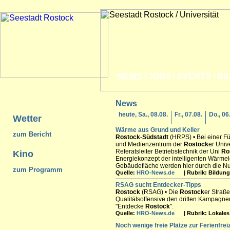
NEWS
|
JOBS
|
EVENTS
|
BI
News
heute, Sa., 08.08.
Fr., 07.08.
Do., 06
Wetter
Wärme aus Grund und Keller
zum Bericht
Rostock
-
Südstadt
(HRPS) • Bei einer Fü
und Medienzentrum der
Rostock
er Unive
Referatsleiter Betriebstechnik der Uni
Ro
Kino
Energiekonzept der intelligenten Wärme
Gebäudefläche werden hier durch die Nut
zum Programm
Quelle:
HRO-News.de
| Rubrik: Bildung 
RSAG sucht Entdecker-Tipps
Rostock
(RSAG) • Die
Rostock
er Straß
Qualitätsoffensive den dritten Kampagne
"Entdecke
Rostock
".
Quelle:
HRO-News.de
| Rubrik: Lokales 
Noch wenige freie Plätze zur Ferienfrei