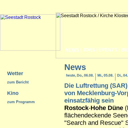
NEWS
|
JOBS
|
EVENTS
|
BI
News
Wetter
heute, Do., 06.08.
Mi., 05.08.
Di., 04
zum Bericht
Die Luftrettung (SAR
von Mecklenburg-Vo
Kino
einsatzfähig sein
zum Programm
Rostock
-
Hohe Düne
(
flächendeckende Seeno
"Search and Rescue" 