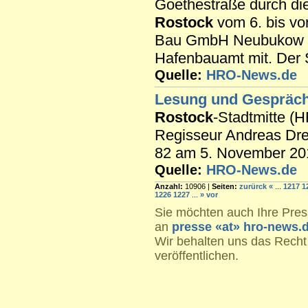
Goethestraße durch di
Rostock
vom 6. bis vo
Bau GmbH Neubukow die
Hafenbauamt mit. Der S
Quelle:
HRO-News.de
Lesung und Gespräch
Rostock
-Stadtmitte (
Regisseur Andreas Dres
82 am 5. November 201
Quelle:
HRO-News.de
Anzahl:
10906 |
Seiten:
zurürck
«
...
1217
1
1226
1227
...
»
vor
Sie möchten auch Ihre Press
an
presse «at» hro-news.
Wir behalten uns das Recht
veröffentlichen.