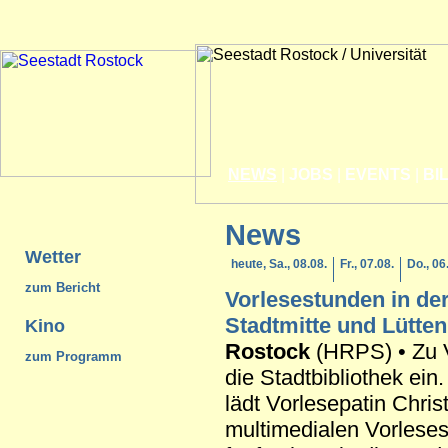
NEWS
|
JOBS
|
EVENTS
|
BI
News
Wetter
heute, Sa., 08.08.
Fr., 07.08.
Do., 06
zum Bericht
Vorlesestunden in der
Stadtmitte und
Lütten
Kino
Rostock
(HRPS) • Zu V
zum Programm
die Stadtbibliothek ei
lädt Vorlesepatin Christ
multimedialen Vorleses