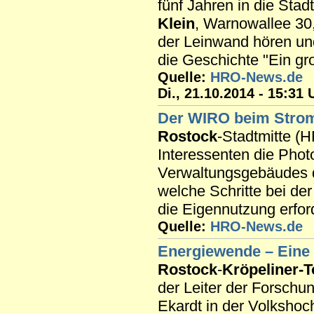
fünf Jahren in die Stadt
Klein
, Warnowallee 30,
der Leinwand hören un
die Geschichte "Ein gro
Quelle:
HRO-News.de
Di., 21.10.2014 - 15:31 
Der WIRO beim Stro
Rostock
-Stadtmitte (
Interessenten die Pho
Verwaltungsgebäudes
welche Schritte bei der
die Eigennutzung erford
Quelle:
HRO-News.de
Energiewende – Eine
Rostock
-
Kröpeliner-T
der Leiter der Forschun
Ekardt in der Volksho