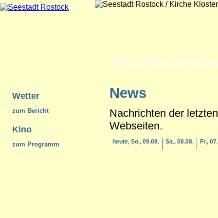
NEWS
|
JOBS
|
EVENTS
|
BI
News
Wetter
Nachrichten der letzte
zum Bericht
Webseiten.
Kino
heute, So., 09.08.
Sa., 08.08.
Fr., 07
zum Programm