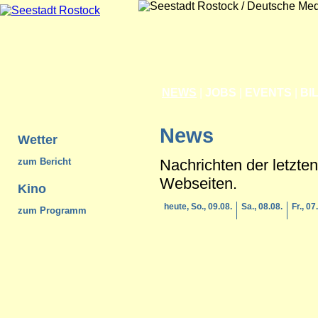
NEWS
|
JOBS
|
EVENTS
|
BI
News
Wetter
Nachrichten der letzte
zum Bericht
Webseiten.
Kino
heute, So., 09.08.
Sa., 08.08.
Fr., 07
zum Programm