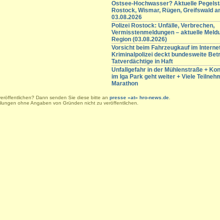
Ostsee-Hochwasser? Aktuelle Pegelst
Rostock, Wismar, Rügen, Greifswald 
03.08.2026
Polizei Rostock: Unfälle, Verbrechen,
Vermisstenmeldungen – aktuelle Meld
Region (03.08.2026)
Vorsicht beim Fahrzeugkauf im Internet
Kriminalpolizei deckt bundesweite Betr
Tatverdächtige in Haft
Unfallgefahr in der Mühlenstraße + K
im Iga Park geht weiter + Viele Teilneh
Marathon
veröffentlichen? Dann senden Sie diese bitte an
presse «at» hro-news.de
.
eilungen ohne Angaben von Gründen nicht zu veröffentlichen.