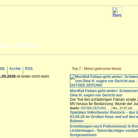
LDER
|
SERVICE
.08.
Archiv
RSS
Top 7 - Meist gelesene News
1.05.2026
ist leider nicht mehr
Mordfall Fabian geht weiter: Schweste
Gina H. sagen vor Gericht aus
Der Tod des achtjährigen Fabian sorgte 
MV hinaus für Bestürzung. Wurde der J
Güstrow von der damaligen Ex-Partnerin
Quelle:
OSTSEE-ZEITUNG
| Mo., 07:47 Uhr
ermordet? Das versucht ein Gericht zu k
Spielplan Volkstheater Rostock – das l
einer mehrwöchigen Unterbrechung wird
03.08.26 im Großen Haus und auf den 
am Donnerstag (6. August) am Landgerich
Bühnen
Ermittlungen nach Polizeieinsatz in Ro
Lichtenhagen - Tatverdächtiger vorläuf
festgenommen