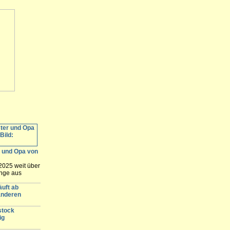
r und Opa von
2025 weit über
unge aus
 des Vaters
lären. Nach
äuft ab
 der Prozess
anderen
t Rostock...
stock
ig