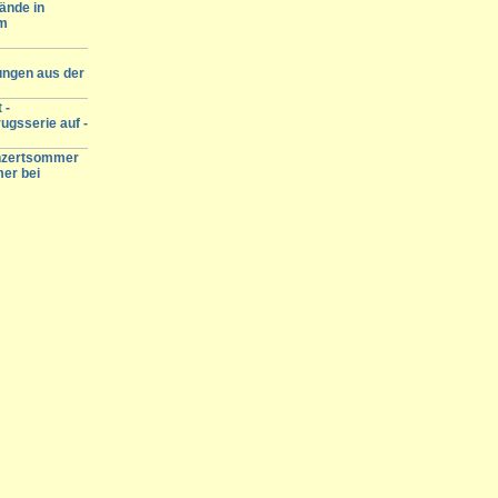
ände in
am
ungen aus der
 -
ugsserie auf -
onzertsommer
mer bei