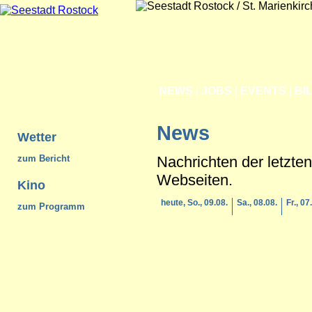
NEWS
|
JOBS
|
EVENTS
|
BI
News
Wetter
Nachrichten der letzte
zum Bericht
Webseiten.
Kino
heute, So., 09.08.
Sa., 08.08.
Fr., 07
zum Programm