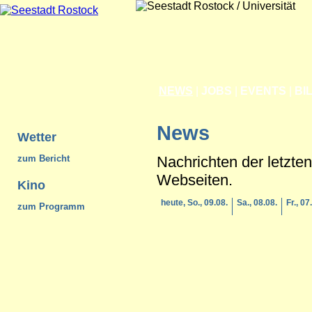
NEWS
|
JOBS
|
EVENTS
|
BI
News
Wetter
Nachrichten der letzte
zum Bericht
Webseiten.
Kino
heute, So., 09.08.
Sa., 08.08.
Fr., 07
zum Programm