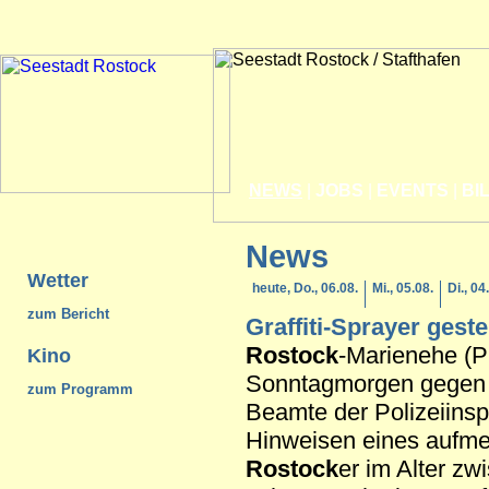
NEWS
|
JOBS
|
EVENTS
|
BI
News
Wetter
heute, Do., 06.08.
Mi., 05.08.
Di., 04
zum Bericht
Graffiti-Sprayer gestel
Rostock
-Marienehe (
Kino
Sonntagmorgen gegen 
zum Programm
Beamte der Polizeiins
Hinweisen eines aufm
Rostock
er im Alter z