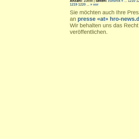
Anzahl:
10898 |
Seiten:
zurürck
«
...
1210
1
1219
1220
...
»
vor
Sie möchten auch Ihre Press
an
presse «at» hro-news.
Wir behalten uns das Recht
veröffentlichen.