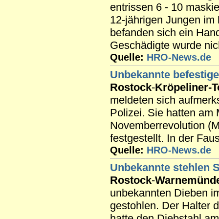
entrissen 6 - 10 maski
12-jährigen Jungen im
befanden sich ein Hand
Geschädigte wurde nich
Quelle:
HRO-News.de
Unbekannte befestig
Rostock
-
Kröpeliner-T
meldeten sich aufmer
Polizei. Sie hatten a
Novemberrevolution (
festgestellt. In der Fa
Quelle:
HRO-News.de
Unbekannte stehlen 
Rostock
-
Warnemünd
unbekannten Dieben im 
gestohlen. Der Halter 
hatte den Diebstahl am