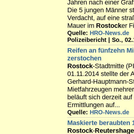
Jahren nach einer Graff
Die 5 jungen Männer s
Verdacht, auf eine st
Mauer im
Rostock
er F
Quelle:
HRO-News.de
Polizeibericht | So., 02
Reifen an fünfzehn M
zerstochen
Rostock
-Stadtmitte (
01.11.2014 stellte der 
Gerhard-Hauptmann-Str
Mietfahrzeugen mehrer
beläuft sich derzeit au
Ermittlungen auf...
Quelle:
HRO-News.de
Maskierte beraubten 
Rostock
-
Reutershag