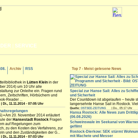
LDER
|
SERVICE
.08.
Archiv
RSS
Top 7 - Meist gelesene News
teilbibliothek in
Lütten Klein
in der
ber 2014) um 10 Uhr alle
staltung zur Onleihe ein. Fragen rund
Special zur Hanse Sail: Alles zu Schif
ern, Zeitschriften, Hörbüchern und
und Sicherheit
ook-Reader ...
Der Countdown ist abgelaufen – heute st
| Di., 11.11.2014 - 07:05 Uhr
langersehnte Hanse Sail in Rostock. Vi
Besucher werden in den nächsten Tagen
Quelle:
OSTSEE-ZEITUNG
| Do., 05:17 Uhr
haltsregelungen
freuen sich auf die maritimen Angebote i
Hansa Rostock: Alle News zum Drittli
 • Am 20. November 2014 erläutert
Innenstadt,...
(06.08.2026)
hule der
Hansestadt
Rostock
Fragen
Schweinswale im Seekanal von Warn
erem auf Regelungen zum
gefilmt
h, zu den Kosten des Verfahrens, zur
Rostock-Dierkow: SEK stürmt Wohnun
eln und den Zuständigkeiten der G...
mit Machete und Messer
| Di., 11.11.2014 - 07:03 Uhr