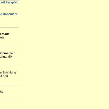
auf Parkplatz
und Dänemark
estadt
ente
Schmarl
ein
uahua-Mix
e Errichtung
as Land
che