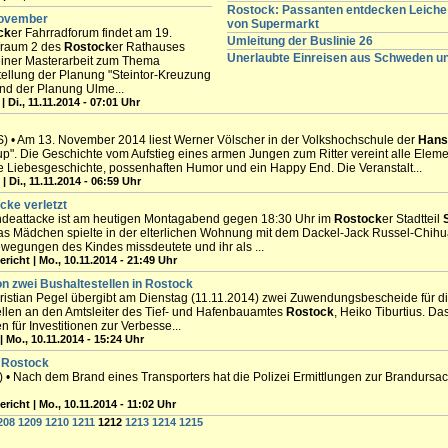
Rostock: Passanten entdecken Leiche 
November
von Supermarkt
ck
er Fahrradforum findet am 19.
Umleitung der Buslinie 26
sraum 2 des
Rostock
er Rathauses
Unerlaubte Einreisen aus Schweden 
 einer Masterarbeit zum Thema
tellung der Planung "Steintor-Kreuzung
nd der Planung Ulme...
| Di., 11.11.2014 - 07:01 Uhr
 • Am 13. November 2014 liest Werner Völscher in der Volkshochschule der
Hans
". Die Geschichte vom Aufstieg eines armen Jungen zum Ritter vereint alle Elem
ne Liebesgeschichte, possenhaften Humor und ein Happy End. Die Veranstalt...
| Di., 11.11.2014 - 06:59 Uhr
cke verletzt
undeattacke ist am heutigen Montagabend gegen 18:30 Uhr im
Rostock
er Stadtteil
Das Mädchen spielte in der elterlichen Wohnung mit dem Dackel-Jack Russel-Chih
ewegungen des Kindes missdeutete und ihr als ...
ericht | Mo., 10.11.2014 - 21:49 Uhr
on zwei Bushaltestellen in
Rostock
Christian Pegel übergibt am Dienstag (11.11.2014) zwei Zuwendungsbescheide für di
ellen an den Amtsleiter des Tief- und Hafenbauamtes
Rostock
, Heiko Tiburtius. D
für Investitionen zur Verbesse...
| Mo., 10.11.2014 - 15:24 Uhr
n
Rostock
 • Nach dem Brand eines Transporters hat die Polizei Ermittlungen zur Brandursa
ericht | Mo., 10.11.2014 - 11:02 Uhr
208
1209
1210
1211
1212
1213
1214
1215