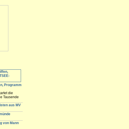
fen, Programm
artet die
ele Tausende
 erwartet und
n der
gisten aus MV
emünde
g von Mann