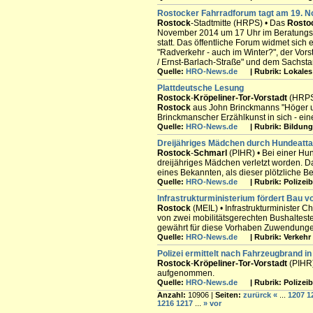
Rostock
er Fahrradforum tagt am 19. 
Rostock
-Stadtmitte (HRPS) • Das
Rosto
November 2014 um 17 Uhr im Beratung
statt. Das öffentliche Forum widmet sich
"Radverkehr - auch im Winter?", der Vors
/ Ernst-Barlach-Straße" und dem Sachsta
Quelle:
HRO-News.de
| Rubrik: Lokales 
Plattdeutsche Lesung
Rostock
-
Kröpeliner-Tor-Vorstadt
(HRPS)
Rostock
aus John Brinckmanns "Höger up
Brinckmanscher Erzählkunst in sich - ei
Quelle:
HRO-News.de
| Rubrik: Bildung 
Dreijähriges Mädchen durch Hundeatta
Rostock
-
Schmarl
(PIHR) • Bei einer H
dreijähriges Mädchen verletzt worden. 
eines Bekannten, als dieser plötzliche B
Quelle:
HRO-News.de
| Rubrik: Polizeib
Infrastrukturministerium fördert Bau v
Rostock
(MEIL) • Infrastrukturminister 
von zwei mobilitätsgerechten Bushaltest
gewährt für diese Vorhaben Zuwendungen 
Quelle:
HRO-News.de
| Rubrik: Verkehr 
Polizei ermittelt nach Fahrzeugbrand i
Rostock
-
Kröpeliner-Tor-Vorstadt
(PIHR)
aufgenommen.
Quelle:
HRO-News.de
| Rubrik: Polizeib
Anzahl:
10906 |
Seiten:
zurürck
«
...
1207
1
1216
1217
...
»
vor