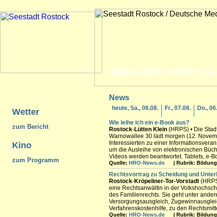
NEWS
|
JOBS
|
EVENTS
|
BI
News
heute, Sa., 08.08.
Fr., 07.08.
Do., 06
Wetter
Wie leihe ich ein e-Book aus?
zum Bericht
Rostock
-
Lütten Klein
(HRPS) • Die Stadt
Warnowallee 30 lädt morgen (12. Novem
Interessierten zu einer Informationsveran
Kino
um die Ausleihe von elektronischen Büch
Videos werden beantwortet. Tablets, e-B
zum Programm
Quelle:
HRO-News.de
| Rubrik: Bildung 
Rechtsvortrag zu Scheidung und Unter
Rostock
-
Kröpeliner-Tor-Vorstadt
(HRPS)
eine Rechtsanwältin in der Volkshochsc
des Familienrechts. Sie geht unter and
Versorgungsausgleich, Zugewinnausgleic
Verfahrenskostenhilfe, zu den Rechtsmitt
Quelle:
HRO-News.de
| Rubrik: Bildung 