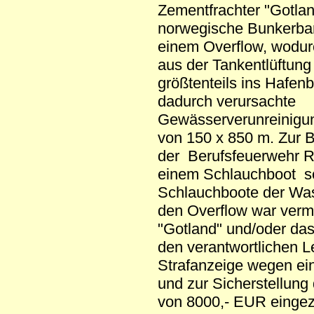
Zementfrachter "Gotlan
norwegische Bunkerbar
einem Overflow, wodurc
aus der Tankentlüftung
größtenteils ins Hafen
dadurch verursachte
Gewässerverunreinigu
von 150 x 850 m. Zur 
der Berufsfeuerwehr R
einem Schlauchboot so
Schlauchboote der Was
den Overflow war vermu
"Gotland" und/oder da
den verantwortlichen L
Strafanzeige wegen ei
und zur Sicherstellung 
von 8000,- EUR einge