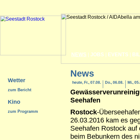
NEWS
|
JOBS
|
EVENTS
|
BI
News
Wetter
heute, Fr., 07.08.
Do., 06.08.
Mi., 05
zum Bericht
Gewässerverunreini
Seehafen
Kino
Rostock
-Überseehafe
zum Programm
26.03.2016 kam es geg
Seehafen Rostock auf 
beim Bebunkern des ni