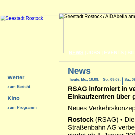
NEWS
|
JOBS
|
EVENTS
|
BI
News
Wetter
heute, Mo., 10.08.
So., 09.08.
Sa., 0
zum Bericht
RSAG informiert in v
Einkaufzentren über 
Kino
Neues Verkehrskonzep
zum Programm
Rostock
(RSAG) • Die
Straßenbahn AG verbes