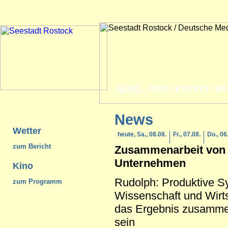
NEWS
|
JOBS
|
EVENTS
|
BI
News
Wetter
heute, Sa., 08.08.
Fr., 07.08.
Do., 06
zum Bericht
Zusammenarbeit von
Unternehmen
Kino
Rudolph: Produktive S
zum Programm
Wissenschaft und Wirtsc
das Ergebnis zusammen
sein