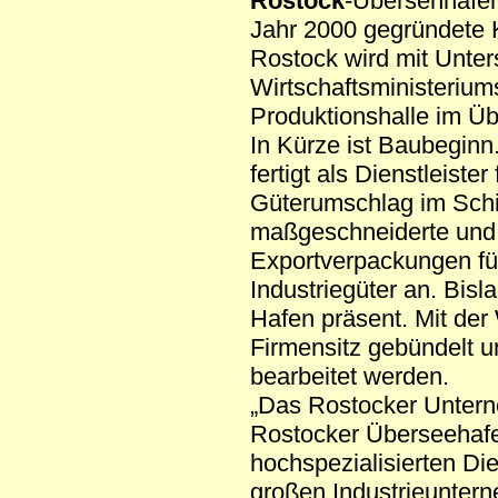
Rostock
-Übersehhafe
Jahr 2000 gegründete
Rostock wird mit Unter
Wirtschaftsministerium
Produktionshalle im Üb
In Kürze ist Baubegin
fertigt als Dienstleister
Güterumschlag im Schi
maßgeschneiderte und 
Exportverpackungen fü
Industriegüter an. Bi
Hafen präsent. Mit der
Firmensitz gebündelt 
bearbeitet werden.
„Das Rostocker Unterne
Rostocker Überseehafen
hochspezialisierten Di
großen Industrieunter