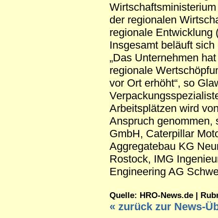
Wirtschaftsministeriu
der regionalen Wirtsch
regionale Entwicklung 
Insgesamt beläuft sich 
„Das Unternehmen hat 
regionale Wertschöpfu
vor Ort erhöht“, so Gla
Verpackungsspezialist
Arbeitsplätzen wird vo
Anspruch genommen, s
GmbH, Caterpillar Mo
Aggregatebau KG Neum
Rostock, IMG Ingenie
Engineering AG Schwei
Quelle: HRO-News.de | Rubrik
« zurück zur News-Üb