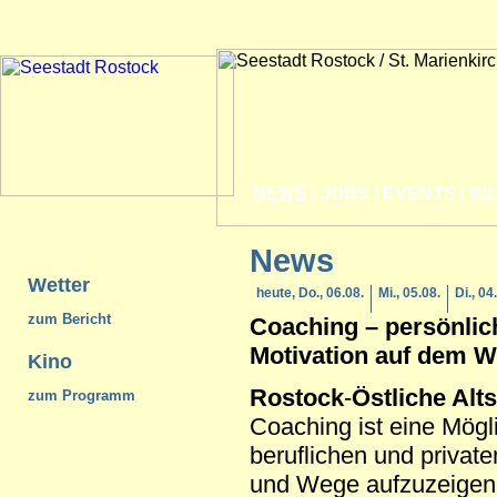
NEWS
|
JOBS
|
EVENTS
|
BI
News
Wetter
heute, Do., 06.08.
Mi., 05.08.
Di., 04
zum Bericht
Coaching – persönlic
Motivation auf dem W
Kino
Rostock
-
Östliche Alts
zum Programm
Coaching ist eine Mögl
beruflichen und privat
und Wege aufzuzeigen, 