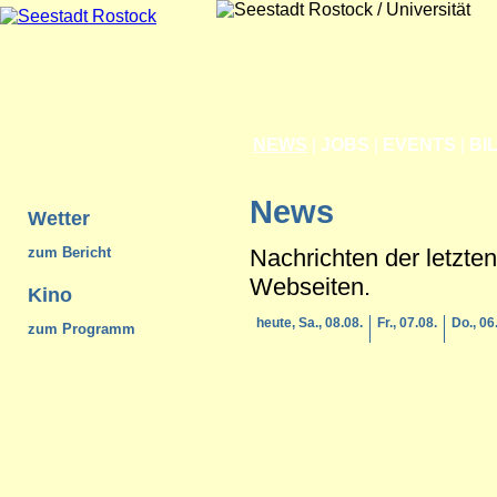
NEWS
|
JOBS
|
EVENTS
|
BI
News
Wetter
Nachrichten der letzte
zum Bericht
Webseiten.
Kino
heute, Sa., 08.08.
Fr., 07.08.
Do., 06
zum Programm