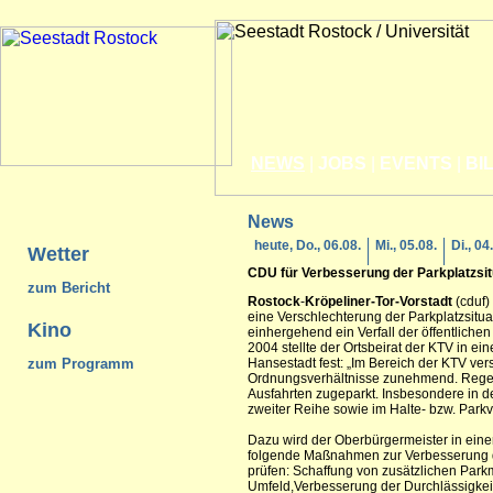
NEWS
|
JOBS
|
EVENTS
|
BI
News
heute, Do., 06.08.
Mi., 05.08.
Di., 04
Wetter
CDU für Verbesserung der Parkplatzsit
zum Bericht
Rostock
-
Kröpeliner-Tor-Vorstadt
(cduf)
eine Verschlechterung der Parkplatzsitu
Kino
einhergehend ein Verfall der öffentlichen
2004 stellte der Ortsbeirat der KTV in ei
zum Programm
Hansestadt fest: „Im Bereich der KTV ver
Ordnungsverhältnisse zunehmend. Regel
Ausfahrten zugeparkt. Insbesondere in 
zweiter Reihe sowie im Halte- bzw. Park
Dazu wird der Oberbürgermeister in eine
folgende Maßnahmen zur Verbesserung de
prüfen: Schaffung von zusätzlichen Park
Umfeld,Verbesserung der Durchlässigkeit