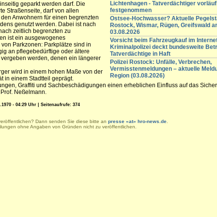
Lichtenhagen - Tatverdächtiger vorläuf
inseitig geparkt werden darf. Die
festgenommen
 Straßenseite, darf von allen
 den Anwohnern für einen begrenzten
Ostsee-Hochwasser? Aktuelle Pegelst
dens genutzt werden. Dabei ist nach
Rostock, Wismar, Rügen, Greifswald 
nach zeitlich begrenzten zu
03.08.2026
ßen ist ein ausgewogenes
Vorsicht beim Fahrzeugkauf im Internet
 von Parkzonen: Parkplätze sind in
Kriminalpolizei deckt bundesweite Betr
g an pflegebedürftige oder ältere
Tatverdächtige in Haft
n vergeben werden, denen ein längerer
Polizei Rostock: Unfälle, Verbrechen,
Vermisstenmeldungen – aktuelle Meld
ürger wird in einem hohen Maße von der
Region (03.08.2026)
in einem Stadtteil geprägt.
en, Graffiti und Sachbeschädigungen einen erheblichen Einfluss auf das Sicher
 Prof. Neßelmann.
.1970 - 04:29 Uhr | Seitenaufrufe: 374
veröffentlichen? Dann senden Sie diese bitte an
presse «at» hro-news.de
.
eilungen ohne Angaben von Gründen nicht zu veröffentlichen.