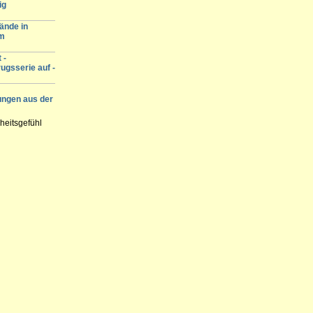
ig
ände in
am
 -
ugsserie auf -
ungen aus der
heitsgefühl