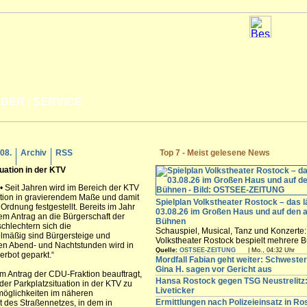
LDER
|
SERVICE
.08.
Archiv
RSS
Top 7 - Meist gelesene News
uation in der KTV
 • Seit Jahren wird im Bereich der KTV
ation in gravierendem Maße und damit
Spielplan Volkstheater Rostock – das l
 Ordnung festgestellt. Bereits im Jahr
03.08.26 im Großen Haus und auf den 
nem Antrag an die Bürgerschaft der
Bühnen
schlechtern sich die
Schauspiel, Musical, Tanz und Konzerte
mäßig sind Bürgersteige und
Volkstheater Rostock bespielt mehrere B
den Abend- und Nachtstunden wird in
Hansestadt. Vom Großen Haus über das
Quelle:
OSTSEE-ZEITUNG
| Mo., 04:32 Uhr
verbot geparkt.“
experimentelle Ateliertheater bis zur S
Mordfall Fabian geht weiter: Schweste
der Halle 207 auf dem Neptunwerft-Gelä
Gina H. sagen vor Gericht aus
m Antrag der CDU-Fraktion beauftragt,
finden Sie den aktuellen Spielplan für all
Hansa Rostock gegen TSG Neustrelitz:
r Parkplatzsituation in der KTV zu
im Überblick.
Liveticker
möglichkeiten im näheren
Ermittlungen nach Polizeieinsatz in Ro
 des Straßennetzes, in dem in