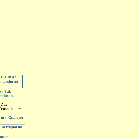
äuft ab
anderen
: Das
ühnen in der
ommerbühne in
r und Opa von
nde. Hier
e Spielstätten
 Testspiel im
stock