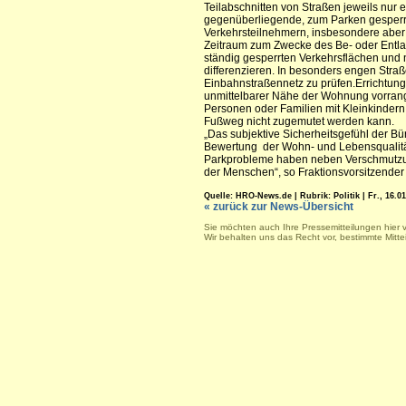
Teilabschnitten von Straßen jeweils nur e
gegenüberliegende, zum Parken gesperrte
Verkehrsteilnehmern, insbesondere aber
Zeitraum zum Zwecke des Be- oder Entla
ständig gesperrten Verkehrsflächen und 
differenzieren. In besonders engen Stra
Einbahnstraßennetz zu prüfen.Errichtung
unmittelbarer Nähe der Wohnung vorrangi
Personen oder Familien mit Kleinkinder
Fußweg nicht zugemutet werden kann.
„Das subjektive Sicherheitsgefühl der B
Bewertung der Wohn- und Lebensqualität 
Parkprobleme haben neben Verschmutzung
der Menschen“, so Fraktionsvorsitzender
Quelle: HRO-News.de | Rubrik: Politik | Fr., 16.01
« zurück zur News-Übersicht
Sie möchten auch Ihre Pressemitteilungen hier 
Wir behalten uns das Recht vor, bestimmte Mitt