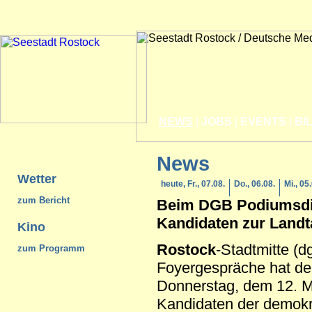
NEWS
|
JOBS
|
EVENTS
|
BI
News
Wetter
heute, Fr., 07.08.
Do., 06.08.
Mi., 05
zum Bericht
Beim DGB Podiumsdi
Kandidaten zur Land
Kino
Rostock
-Stadtmitte (d
zum Programm
Foyergespräche hat d
Donnerstag, dem 12. M
Kandidaten der demokr