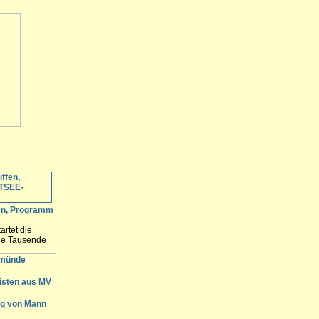
fen, Programm
artet die
ele Tausende
 erwartet und
n der
emünde
gisten aus MV
g von Mann