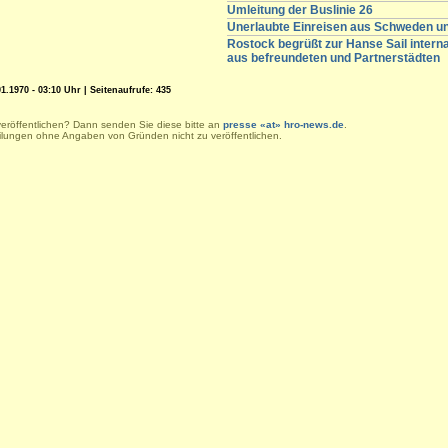
Umleitung der Buslinie 26
Unerlaubte Einreisen aus Schweden 
Rostock begrüßt zur Hanse Sail intern
aus befreundeten und Partnerstädten
1.1970 - 03:10 Uhr | Seitenaufrufe: 435
veröffentlichen? Dann senden Sie diese bitte an
presse «at» hro-news.de
.
eilungen ohne Angaben von Gründen nicht zu veröffentlichen.