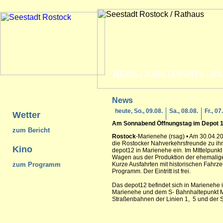
NEWS
|
JOBS
|
EVENTS
|
BI
News
heute, So., 09.08.
Sa., 08.08.
Fr., 07
Wetter
Am Sonnabend Öffnungstag im Depot 
zum Bericht
Rostock
-Marienehe (rsag) • Am 30.04.20
die Rostocker Nahverkehrsfreunde zu ih
Kino
depot12 in Marienehe ein. Im MIttelpunk
Wagen aus der Produktion der ehemali
zum Programm
Kurze Ausfahrten mit historischen Fahr
Programm. Der Eintritt ist frei.
Das depot12 befindet sich in Marienehe 
Marienehe und dem S- Bahnhaltepunkt M
Straßenbahnen der Linien 1, 5 und der 