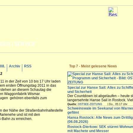
LDER
|
SERVICE
.08.
Archiv
RSS
Top 7 - Meist gelesene News
12
11 in der Zeit von 10 bis 17 Uhr laden
rem ersten Öffnungstag 2011 in das
Special zur Hanse Sail: Alles zu Schif
t stehen an diesem Schautag die
und Sicherheit
gen Waggonfabrik Wismar.
Der Countdown ist abgelaufen – heute st
zeugen gehören ebenfalls zum
langersehnte Hanse Sail in Rostock. Vi
Besucher werden in den nächsten Tagen
Quelle:
OSTSEE-ZEITUNG
| Do., 05:17 Uhr
freuen sich auf die maritimen Angebote i
Schweinswale im Seekanal von Warn
in der Nähe der Straßenbahnhaltestelle
Innenstadt,...
gefilmt
arienehe und ist mit den
Hansa Rostock: Alle News zum Drittli
S-Bahn zu erreichen.
(06.08.2026)
Rostock-Dierkow: SEK stürmt Wohnun
mit Machete und Messer