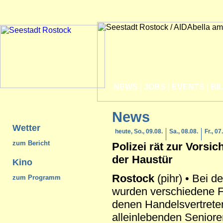
NEWS
|
JOBS
|
EVENTS
|
BI
News
Wetter
heute, So., 09.08.
Sa., 08.08.
Fr., 07
zum Bericht
Polizei rät zur Vorsic
der Haustür
Kino
Rostock
(pihr) • Bei d
zum Programm
wurden verschiedene Fä
denen Handelsvertrete
alleinlebenden Senior