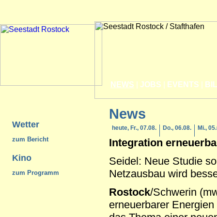
NEWS
|
JOBS
|
EVENTS
|
BI
News
Wetter
heute, Fr., 07.08.
Do., 06.08.
Mi., 05
zum Bericht
Integration erneuerb
Kino
Seidel: Neue Studie sol
Netzausbau wird besse
zum Programm
Rostock
/Schwerin (mwa
erneuerbarer Energien 