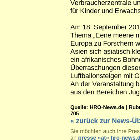
Verbraucherzentrale u
für Kinder und Erwach
Am 18. September 2010 
Thema „Eene meene muh
Europa zu Forschern w
Asien sich asiatisch k
ein afrikanisches Bohne
Überraschungen dieser
Luftballonsteigen mit 
An der Veranstaltung be
aus den Bereichen Juge
Quelle: HRO-News.de | Rubri
705
« zurück zur News-Üb
Sie möchten auch Ihre Press
an
presse «at» hro-news.