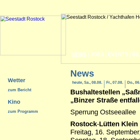
NEWS
|
JOBS
|
EVENTS
|
BI
News
Wetter
heute, Sa., 08.08.
Fr., 07.08.
Do., 06
zum Bericht
Bushaltestellen „Saß
„Binzer Straße entfal
Kino
Sperrung Ostseeallee
zum Programm
Rostock
-
Lütten Klein
Freitag, 16. September,