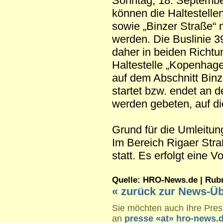
Sonntag, 18. Septembe
können die Haltestelle
sowie „Binzer Straße“ 
werden. Die Buslinie 39
daher in beiden Richtu
Haltestelle „Kopenhage
auf dem Abschnitt Binze
startet bzw. endet an 
werden gebeten, auf di
Grund für die Umleitun
Im Bereich Rigaer Stra
statt. Es erfolgt eine V
Quelle: HRO-News.de | Rubrik
« zurück zur News-Üb
Sie möchten auch Ihre Press
an
presse «at» hro-news.