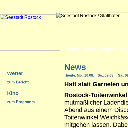
NEWS
|
JOBS
|
EVENTS
|
BI
News
Wetter
heute, Mo., 10.08.
So., 09.08.
Sa., 0
zum Bericht
Haft statt Garnelen 
Kino
Rostock
-
Toitenwinkel
mutmaßlicher Ladendie
zum Programm
Abend aus einem Discou
Toitenwinkel Weichkäs
mitgehen lassen. Dabe