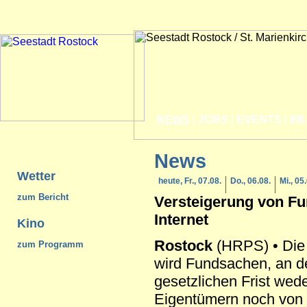
NEWS
|
JOBS
|
EVENTS
|
BI
News
Wetter
heute, Fr., 07.08.
Do., 06.08.
Mi., 05
zum Bericht
Versteigerung von F
Internet
Kino
Rostock
(HRPS) • Die
zum Programm
wird Fundsachen, an d
gesetzlichen Frist wed
Eigentümern noch von 