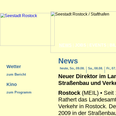
NEWS
|
JOBS
|
EVENTS
|
BI
News
Wetter
heute, So., 09.08.
Sa., 08.08.
Fr., 07
zum Bericht
Neuer Direktor im La
Straßenbau und Verk
Kino
Rostock
(MEIL) • Seit 
zum Programm
Rathert das Landesamt
Verkehr in Rostock. Der
2009 in der Straßenba