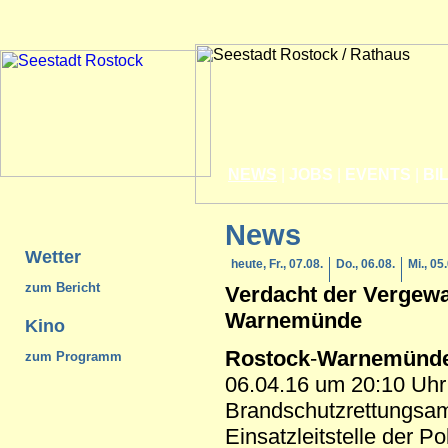
NEWS
|
JOBS
|
EVENTS
|
BI
News
Wetter
heute, Fr., 07.08.
Do., 06.08.
Mi., 05
zum Bericht
Verdacht der Vergew
Warnemünde
Kino
Rostock
-
Warnemünd
zum Programm
06.04.16 um 20:10 Uhr 
Brandschutzrettungsam
Einsatzleitstelle der Po