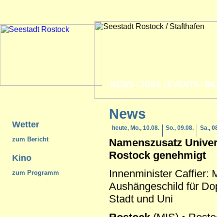
NEWS
|
JOBS
|
EVENTS
|
BI
News
Wetter
heute, Mo., 10.08.
So., 09.08.
Sa., 0
zum Bericht
Namenszusatz Univers
Rostock
genehmigt
Kino
Innenminister Caffier:
zum Programm
Aushängeschild für Do
Stadt und Uni