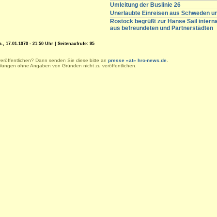
Umleitung der Buslinie 26
Unerlaubte Einreisen aus Schweden 
Rostock begrüßt zur Hanse Sail intern
aus befreundeten und Partnerstädten
, 17.01.1970 - 21:50 Uhr | Seitenaufrufe: 95
veröffentlichen? Dann senden Sie diese bitte an
presse «at» hro-news.de
.
eilungen ohne Angaben von Gründen nicht zu veröffentlichen.