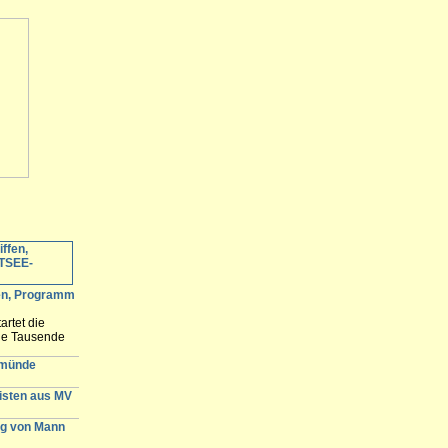
fen, Programm
artet die
ele Tausende
 erwartet und
n der
emünde
gisten aus MV
g von Mann