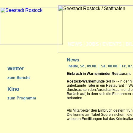
NEWS
|
JOBS
|
EVENTS
|
BI
News
heute, So., 09.08.
Sa., 08.08.
Fr., 07
Wetter
Einbruch in
Warnemünde
r Restaurant
zum Bericht
Rostock
-
Warnemünde
(PIHR) • In der 
unbekannte Täter in ein Restaurant in 
Kino
durchsuchten den Ausschankraum und br
Barfach auf, in dem sich die Einnahme
zum Programm
befanden.
Als Mitarbeiter den Einbruch gestern früh
Die konnte am Tatort Spuren sichern, di
weiteren Ermittlungen hat das Kriminal