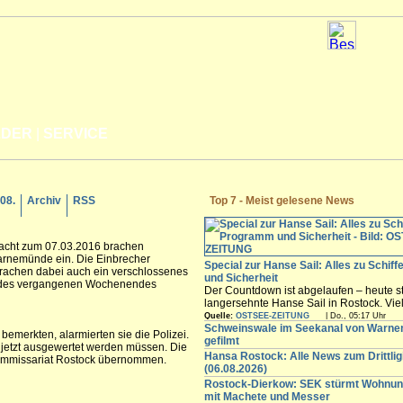
LDER
|
SERVICE
.08.
Archiv
RSS
Top 7 - Meist gelesene News
Nacht zum 07.03.2016 brachen
Warnemünde ein. Die Einbrecher
Special zur Hanse Sail: Alles zu Schif
achen dabei auch ein verschlossenes
und Sicherheit
n des vergangenen Wochenendes
Der Countdown ist abgelaufen – heute st
langersehnte Hanse Sail in Rostock. Vi
Besucher werden in den nächsten Tagen
Quelle:
OSTSEE-ZEITUNG
| Do., 05:17 Uhr
freuen sich auf die maritimen Angebote i
Schweinswale im Seekanal von Warn
 bemerkten, alarmierten sie die Polizei.
Innenstadt,...
gefilmt
e jetzt ausgewertet werden müssen. Die
Hansa Rostock: Alle News zum Drittli
kommissariat Rostock übernommen.
(06.08.2026)
Rostock-Dierkow: SEK stürmt Wohnun
mit Machete und Messer