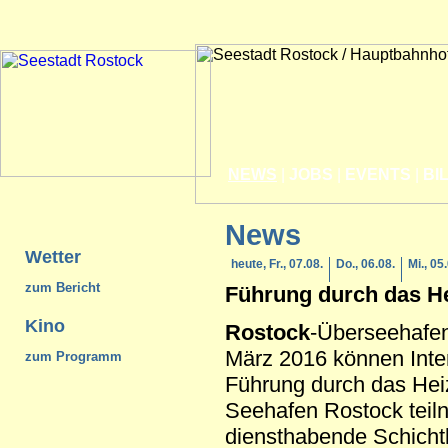
NEWS
|
JOBS
|
EVENTS
|
BI
News
Wetter
heute, Fr., 07.08.
Do., 06.08.
Mi., 05
zum Bericht
Führung durch das H
Kino
Rostock
-Überseehafe
März 2016 können Inter
zum Programm
Führung durch das Hei
Seehafen Rostock teil
diensthabende Schichtle