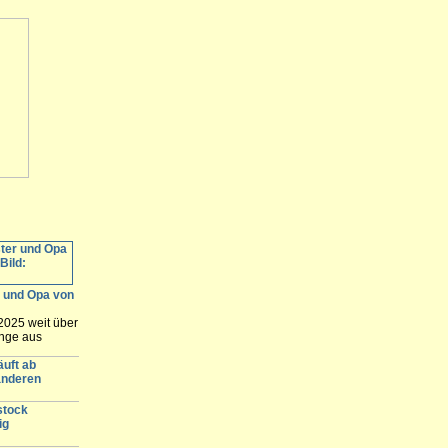
r und Opa von
2025 weit über
unge aus
 des Vaters
lären. Nach
äuft ab
 der Prozess
anderen
t Rostock...
stock
ig