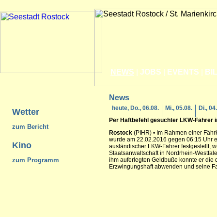
NEWS
|
JOBS
|
EVENTS
|
BI
News
heute, Do., 06.08.
Mi., 05.08.
Di., 04
Wetter
Per Haftbefehl gesuchter LKW-Fahrer 
zum Bericht
Rostock
(PIHR) • Im Rahmen einer Fährk
wurde am 22.02.2016 gegen 06:15 Uhr
Kino
ausländischer LKW-Fahrer festgestellt, w
Staatsanwaltschaft in Nordrhein-Westfal
zum Programm
ihm auferlegten Geldbuße konnte er die 
Erzwingungshaft abwenden und seine Fah