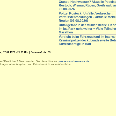
Ostsee-Hochwasser? Aktuelle Pegelst
Rostock, Wismar, Rügen, Greifswald 
03.08.2026
Polizei Rostock: Unfälle, Verbrechen,
Vermisstenmeldungen – aktuelle Meld
Region (03.08.2026)
Unfallgefahr in der Mühlenstraße + K
im Iga Park geht weiter + Viele Teilneh
Marathon
Vorsicht beim Fahrzeugkauf im Internet
Kriminalpolizei deckt bundesweite Betr
Tatverdächtige in Haft
, 17.01.1970 - 21:29 Uhr | Seitenaufrufe: 93
veröffentlichen? Dann senden Sie diese bitte an
presse «at» hro-news.de
.
eilungen ohne Angaben von Gründen nicht zu veröffentlichen.