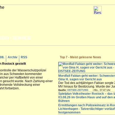
LDER
|
SERVICE
.08.
Archiv
RSS
Top 7 - Meist gelesene News
in
Rostock
gestellt
ontrolle der Wasserschutzpolizei
 ein aus Schweden kommender
Mordfall Fabian geht weiter: Schweste
elcher per Haftbefehl von einer
Gina H. sagen vor Gericht aus
en gesucht wurde. Nach Zahlung einer
Der Tod des achtjährigen Fabian sorgte 
drohende Vollstreckung einer
MV hinaus für Bestürzung. Wurde der J
rt fortsetzen.
Güstrow von der damaligen Ex-Partnerin
Quelle:
OSTSEE-ZEITUNG
| Mo., 07:47 Uhr
ermordet? Das versucht ein Gericht zu k
Spielplan Volkstheater Rostock – das l
einer mehrwöchigen Unterbrechung wird
03.08.26 im Großen Haus und auf den 
am Donnerstag (6. August) am Landgerich
Bühnen
Ermittlungen nach Polizeieinsatz in Ro
Lichtenhagen - Tatverdächtiger vorläuf
festgenommen