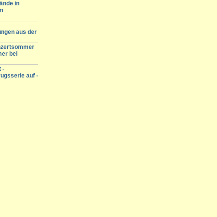
ände in
am
ungen aus der
onzertsommer
mer bei
 -
ugsserie auf -