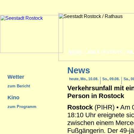
NEWS
|
JOBS
|
EVENTS
|
BI
News
Wetter
heute, Mo., 10.08.
So., 09.08.
Sa., 0
zum Bericht
Verkehrsunfall mit ei
Person in
Rostock
Kino
Rostock
(PIHR) • Am 
zum Programm
18:10 Uhr ereignete sic
zwischen einem Merced
Fußgängerin. Der 49-jä