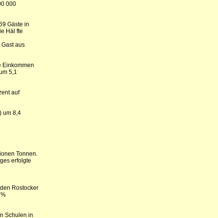
00 000
69 Gäste in
e Häl fte
e Gast aus
re Einkommen
um 5,1
zent auf
) um 8,4
lionen Tonnen.
ges erfolgte
n den Rostocker
7 %
n Schulen in