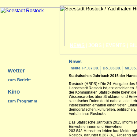
NEWS
|
JOBS
|
EVENTS
|
BI
News
heute, Fr., 07.08.
Do., 06.08.
Mi., 05
Wetter
Statistisches Jahrbuch 2015 der
Hanse
zum Bericht
Rostock
(HRPS) • Die 24. Ausgabe des S
Hansestadt Rostock ist jetzt erschienen. 
Kino
der Kommunalen Statistikstelle bietet di
Wissenswertes über Strukturen und Entwi
zum Programm
statistischer Daten deckt nahezu alle L
Interessenten erhalten einen tiefen Einbli
demografischen, kulturellen, politischen
Verhältnisse Rostocks.
Das Statistische Jahrbuch 2015 informier
Einwohnerinnen und Einwohner
203.848 Menschen lebten laut Melderegi
Rostock, darunter 8.287 (4,1 Prozent) au