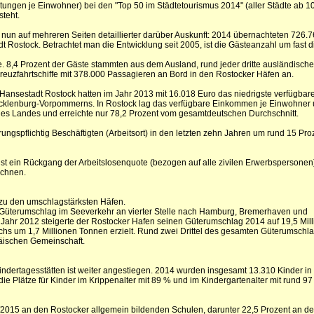
ungen je Einwohner) bei den "Top 50 im Städtetourismus 2014" (aller Städte ab 1
steht.
 nun auf mehreren Seiten detaillierter darüber Auskunft: 2014 übernachteten 726.7
Rostock. Betrachtet man die Entwicklung seit 2005, ist die Gästeanzahl um fast di
te. 8,4 Prozent der Gäste stammten aus dem Ausland, rund jeder dritte ausländisch
uzfahrtschiffe mit 378.000 Passagieren an Bord in den Rostocker Häfen an.
ansestadt Rostock hatten im Jahr 2013 mit 16.018 Euro das niedrigste verfügba
ecklenburg-Vorpommerns. In Rostock lag das verfügbare Einkommen je Einwohner 
des Landes und erreichte nur 78,2 Prozent vom gesamtdeutschen Durchschnitt.
erungspflichtig Beschäftigten (Arbeitsort) in den letzten zehn Jahren um rund 15 Pro
ist ein Rückgang der Arbeitslosenquote (bezogen auf alle zivilen Erwerbspersonen
ichnen.
zu den umschlagstärksten Häfen.
m Güterumschlag im Seeverkehr an vierter Stelle nach Hamburg, Bremerhaven und
hr 2012 steigerte der Rostocker Hafen seinen Güterumschlag 2014 auf 19,5 Mil
s um 1,7 Millionen Tonnen erzielt. Rund zwei Drittel des gesamten Güterumschla
äischen Gemeinschaft.
Kindertagesstätten ist weiter angestiegen. 2014 wurden insgesamt 13.310 Kinder i
die Plätze für Kinder im Krippenalter mit 89 % und im Kindergartenalter mit rund 9
/2015 an den Rostocker allgemein bildenden Schulen, darunter 22,5 Prozent an de