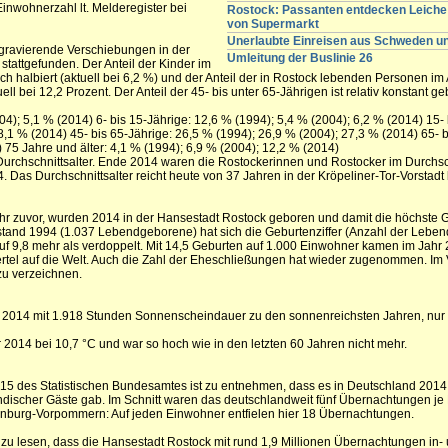
inwohnerzahl lt. Melderegister bei
Rostock: Passanten entdecken Leiche 
von Supermarkt
Unerlaubte Einreisen aus Schweden 
 gravierende Verschiebungen in der
Umleitung der Buslinie 26
stattgefunden. Der Anteil der Kinder im
ich halbiert (aktuell bei 6,2 %) und der Anteil der in Rostock lebenden Personen im 
uell bei 12,2 Prozent. Der Anteil der 45- bis unter 65-Jährigen ist relativ konstant ge
04); 5,1 % (2014) 6- bis 15-Jährige: 12,6 % (1994); 5,4 % (2004); 6,2 % (2014) 15- 
8,1 % (2014) 45- bis 65-Jährige: 26,5 % (1994); 26,9 % (2004); 27,3 % (2014) 65- b
 75 Jahre und älter: 4,1 % (1994); 6,9 % (2004); 12,2 % (2014)
Durchschnittsalter. Ende 2014 waren die Rostockerinnen und Rostocker im Durchsc
4. Das Durchschnittsalter reicht heute von 37 Jahren in der Kröpeliner-Tor-Vorstadt
hr zuvor, wurden 2014 in der Hansestadt Rostock geboren und damit die höchste 
fststand 1994 (1.037 Lebendgeborene) hat sich die Geburtenziffer (Anzahl der Leb
uf 9,8 mehr als verdoppelt. Mit 14,5 Geburten auf 1.000 Einwohner kamen im Jahr 
rtel auf die Welt. Auch die Zahl der Eheschließungen hat wieder zugenommen. Im 
u verzeichnen.
hr 2014 mit 1.918 Stunden Sonnenscheindauer zu den sonnenreichsten Jahren, nur
r 2014 bei 10,7 °C und war so hoch wie in den letzten 60 Jahren nicht mehr.
15 des Statistischen Bundesamtes ist zu entnehmen, dass es in Deutschland 2014
discher Gäste gab. Im Schnitt waren das deutschlandweit fünf Übernachtungen je
lenburg-Vorpommern: Auf jeden Einwohner entfielen hier 18 Übernachtungen.
zu lesen, dass die Hansestadt Rostock mit rund 1,9 Millionen Übernachtungen in-