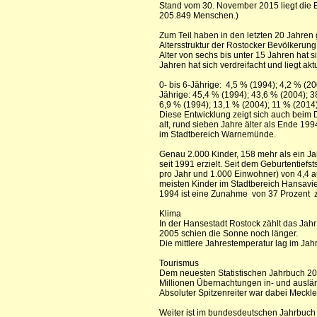
Stand vom 30. November 2015 liegt die E
205.849 Menschen.)
Zum Teil haben in den letzten 20 Jahren
Altersstruktur der Rostocker Bevölkerung 
Alter von sechs bis unter 15 Jahren hat s
Jahren hat sich verdreifacht und liegt akt
0- bis 6-Jährige: 4,5 % (1994); 4,2 % (20
Jährige: 45,4 % (1994); 43,6 % (2004); 3
6,9 % (1994); 13,1 % (2004); 11 % (2014)
Diese Entwicklung zeigt sich auch beim 
alt, rund sieben Jahre älter als Ende 199
im Stadtbereich Warnemünde.
Genau 2.000 Kinder, 158 mehr als ein Ja
seit 1991 erzielt. Seit dem Geburtentie
pro Jahr und 1.000 Einwohner) von 4,4 a
meisten Kinder im Stadtbereich Hansavie
1994 ist eine Zunahme von 37 Prozent z
Klima
In der Hansestadt Rostock zählt das Ja
2005 schien die Sonne noch länger.
Die mittlere Jahrestemperatur lag im Jah
Tourismus
Dem neuesten Statistischen Jahrbuch 20
Millionen Übernachtungen in- und auslän
Absoluter Spitzenreiter war dabei Meck
Weiter ist im bundesdeutschen Jahrbuch 