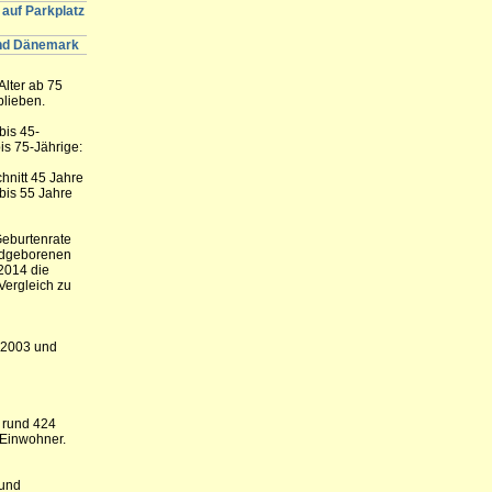
auf Parkplatz
und Dänemark
Alter ab 75
blieben.
bis 45-
is 75-Jährige:
hnitt 45 Jahre
 bis 55 Jahre
Geburtenrate
endgeborenen
2014 die
Vergleich zu
 2003 und
 rund 424
 Einwohner.
 und