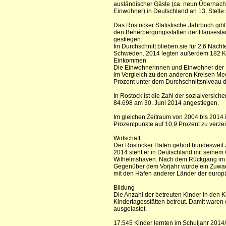
ausländischer Gäste (ca. neun Übernacht
Einwohner) in Deutschland an 13. Stelle 
Das Rostocker Statistische Jahrbuch gibt
den Beherbergungsstätten der Hansestadt 
gestiegen.
Im Durchschnitt blieben sie für 2,6 Näch
Schweden. 2014 legten außerdem 182 Kre
Einkommen
Die Einwohnerinnen und Einwohner der H
im Vergleich zu den anderen Kreisen M
Prozent unter dem Durchschnittsniveau 
In Rostock ist die Zahl der sozialversich
84.698 am 30. Juni 2014 angestiegen.
Im gleichen Zeitraum von 2004 bis 2014 
Prozentpunkte auf 10,9 Prozent zu verze
Wirtschaft
Der Rostocker Hafen gehört bundesweit 
2014 steht er in Deutschland mit seine
Wilhelmshaven. Nach dem Rückgang im Ja
Gegenüber dem Vorjahr wurde ein Zuwach
mit den Häfen anderer Länder der europ
Bildung
Die Anzahl der betreuten Kinder in den 
Kindertagesstätten betreut. Damit waren 
ausgelastet.
17.545 Kinder lernten im Schuljahr 2014