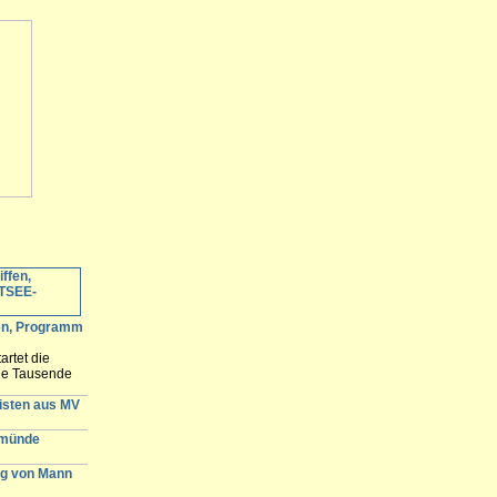
fen, Programm
artet die
ele Tausende
 erwartet und
n der
gisten aus MV
emünde
g von Mann