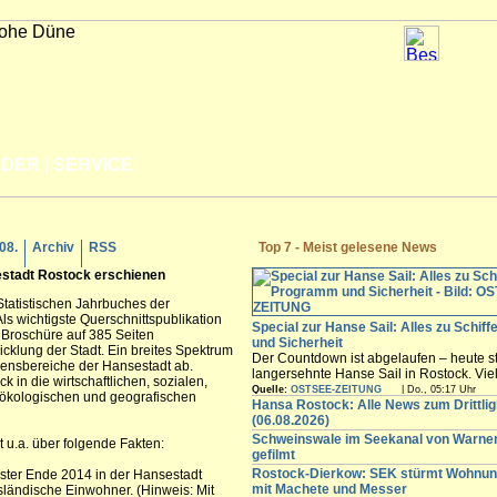
LDER
|
SERVICE
.08.
Archiv
RSS
Top 7 - Meist gelesene News
stadt
Rostock
erschienen
tatistischen Jahrbuches der
Als wichtigste Querschnittspublikation
Special zur Hanse Sail: Alles zu Schif
e Broschüre auf 385 Seiten
und Sicherheit
cklung der Stadt. Ein breites Spektrum
Der Countdown ist abgelaufen – heute st
ebensbereiche der Hansestadt ab.
langersehnte Hanse Sail in Rostock. Vi
ck in die wirtschaftlichen, sozialen,
Besucher werden in den nächsten Tagen
Quelle:
OSTSEE-ZEITUNG
| Do., 05:17 Uhr
, ökologischen und geografischen
freuen sich auf die maritimen Angebote i
Hansa Rostock: Alle News zum Drittli
Innenstadt,...
(06.08.2026)
Schweinswale im Seekanal von Warn
t u.a. über folgende Fakten:
gefilmt
Rostock-Dierkow: SEK stürmt Wohnun
ster Ende 2014 in der Hansestadt
mit Machete und Messer
sländische Einwohner. (Hinweis: Mit