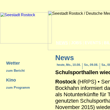
NEWS
|
JOBS
|
EVENTS
|
BI
News
Wetter
heute, Mo., 10.08.
So., 09.08.
Sa., 0
zum Bericht
Schulsporthallen wied
Kino
Rostock
(HRPS) • Sena
Bockhahn informiert da
zum Programm
als Notunterkünfte für T
genutzten Schulsportha
November 2015) wieder