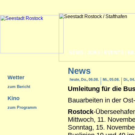
NEWS
|
JOBS
|
EVENTS
|
BI
News
Wetter
heute, Do., 06.08.
Mi., 05.08.
Di., 04
zum Bericht
Umleitung für die Bus
Kino
Bauarbeiten in der Os
zum Programm
Rostock
-Überseehafe
Mittwoch, 11. November
Sonntag, 15. November