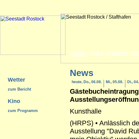
NEWS
|
JOBS
|
EVENTS
|
BI
News
Wetter
heute, Do., 06.08.
Mi., 05.08.
Di., 04
zum Bericht
Gästebucheintragun
Ausstellungseröffnun
Kino
Kunsthalle
zum Programm
(HRPS) • Anlässlich de
Ausstellung "David Rub