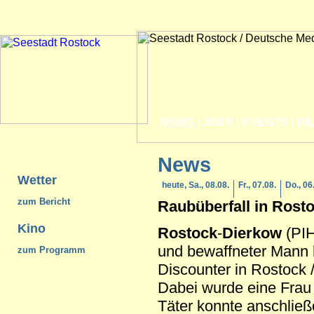
NEWS
|
JOBS
|
EVENTS
|
BI
News
Wetter
heute, Sa., 08.08.
Fr., 07.08.
Do., 06
zum Bericht
Raubüberfall in
Rost
Kino
Rostock
-
Dierkow
(PIH
und bewaffneter Mann h
zum Programm
Discounter in Rostock /
Dabei wurde eine Frau l
Täter konnte anschlie