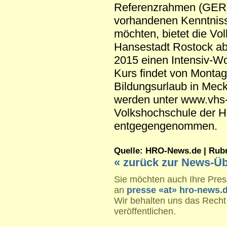
Referenzrahmen (GER)
vorhandenen Kenntniss
möchten, bietet die Vo
Hansestadt Rostock a
2015 einen Intensiv-W
Kurs findet von Montag 
Bildungsurlaub in Me
werden unter www.vhs-h
Volkshochschule der H
entgegengenommen.
Quelle: HRO-News.de | Rubrik
« zurück zur News-Üb
Sie möchten auch Ihre Press
an
presse «at» hro-news.
Wir behalten uns das Recht
veröffentlichen.