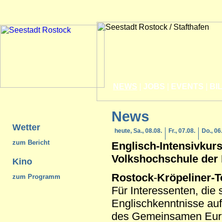
NEWS
|
JOBS
|
EVENTS
|
BI
News
Wetter
heute, Sa., 08.08.
Fr., 07.08.
Do., 06
zum Bericht
Englisch-Intensivkurs
Volkshochschule der
Kino
Rostock
-
Kröpeliner-T
zum Programm
Für Interessenten, die 
Englischkenntnisse auf
des Gemeinsamen Eur