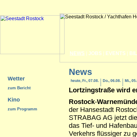
NEWS
|
JOBS
|
EVENTS
|
BI
News
Wetter
heute, Fr., 07.08.
Do., 06.08.
Mi., 05
zum Bericht
Lortzingstraße wird e
Kino
Rostock
-
Warnemünd
der Hansestadt Rostock
zum Programm
STRABAG AG jetzt die L
das Tief- und Hafenba
Verkehrs flüssiger zu g