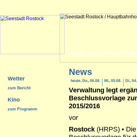
NEWS
|
JOBS
|
EVENTS
|
BI
News
Wetter
heute, Do., 06.08.
Mi., 05.08.
Di., 04
zum Bericht
Verwaltung legt ergä
Beschlussvorlage zu
Kino
2015/2016
zum Programm
vor
Rostock
(HRPS) • Die