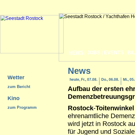
NEWS
|
JOBS
|
EVENTS
|
BI
News
Wetter
heute, Fr., 07.08.
Do., 06.08.
Mi., 05
zum Bericht
Aufbau der ersten eh
Demenzbetreuungsgr
Kino
Rostock
-
Toitenwinkel
zum Programm
ehrenamtliche Demenz
wird jetzt in Rostock au
für Jugend und Soziale