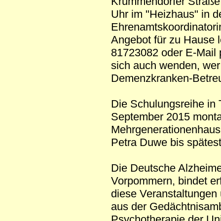
Krummendorfer Straße 
Uhr im "Heizhaus" in d
Ehrenamtskoordinatorin
Angebot für zu Hause 
81723082 oder E-Mail 
sich auch wenden, wer
Demenzkranken-Betre
Die Schulungsreihe in 
September 2015 montag
Mehrgenerationenhaus 
Petra Duwe bis spätes
Die Deutsche Alzheime
Vorpommern, bindet er
diese Veranstaltungen 
aus der Gedächtnisambul
Psychotherapie der Uni