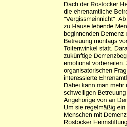
Dach der Rostocker Hei
die ehrenamtliche Bet
"Vergissmeinnicht". Ab 
zu Hause lebende Mens
beginnenden Demenz ei
Betreuung montags vorm
Toitenwinkel statt. Da
zukünftige Demenzbegle
emotional vorbereiten. 
organisatorischen Frag
interessierte Ehrenamt
Dabei kann man mehr üb
schwelligen Betreuung 
Angehörige von an Dem
Um sie regelmäßig ein
Menschen mit Demenz li
Rostocker Heimstiftun