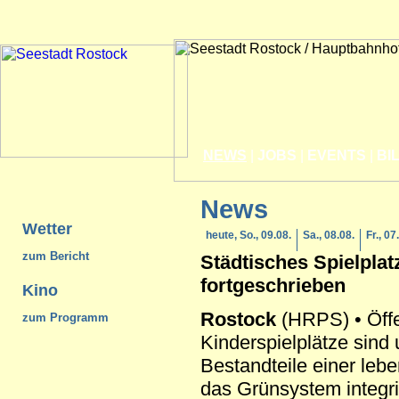
NEWS
|
JOBS
|
EVENTS
|
BI
News
Wetter
heute, So., 09.08.
Sa., 08.08.
Fr., 07
zum Bericht
Städtisches Spielplat
fortgeschrieben
Kino
Rostock
(HRPS) • Öffe
zum Programm
Kinderspielplätze sind
Bestandteile einer leb
das Grünsystem integri