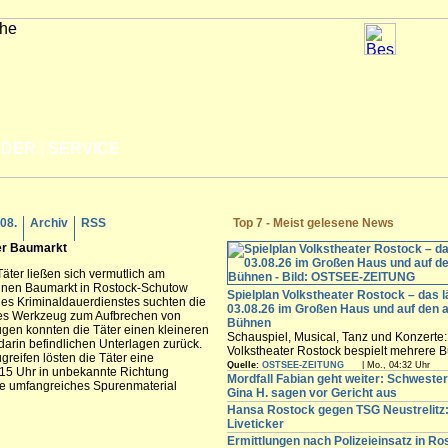
LDER
|
SERVICE
.08.
Archiv
RSS
Top 7 - Meist gelesene News
er Baumarkt
äter ließen sich vermutlich am
inen Baumarkt in Rostock-Schutow
Spielplan Volkstheater Rostock – das l
des Kriminaldauerdienstes suchten die
03.08.26 im Großen Haus und auf den 
etes Werkzeug zum Aufbrechen von
Bühnen
en konnten die Täter einen kleineren
Schauspiel, Musical, Tanz und Konzerte
darin befindlichen Unterlagen zurück.
Volkstheater Rostock bespielt mehrere B
reifen lösten die Täter eine
Hansestadt. Vom Großen Haus über das
Quelle:
OSTSEE-ZEITUNG
| Mo., 04:32 Uhr
15 Uhr in unbekannte Richtung
experimentelle Ateliertheater bis zur S
Mordfall Fabian geht weiter: Schweste
te umfangreiches Spurenmaterial
der Halle 207 auf dem Neptunwerft-Gelä
Gina H. sagen vor Gericht aus
finden Sie den aktuellen Spielplan für all
Hansa Rostock gegen TSG Neustrelitz:
im Überblick.
Liveticker
Ermittlungen nach Polizeieinsatz in Ro