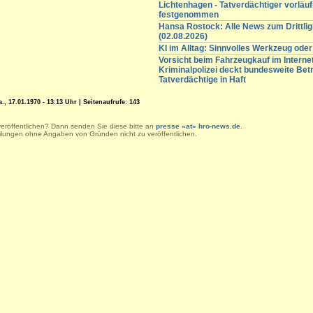
Lichtenhagen - Tatverdächtiger vorläuf
festgenommen
Hansa Rostock: Alle News zum Drittli
(02.08.2026)
KI im Alltag: Sinnvolles Werkzeug oder
Vorsicht beim Fahrzeugkauf im Internet
Kriminalpolizei deckt bundesweite Betr
Tatverdächtige in Haft
, 17.01.1970 - 13:13 Uhr | Seitenaufrufe: 143
veröffentlichen? Dann senden Sie diese bitte an
presse «at» hro-news.de
.
eilungen ohne Angaben von Gründen nicht zu veröffentlichen.