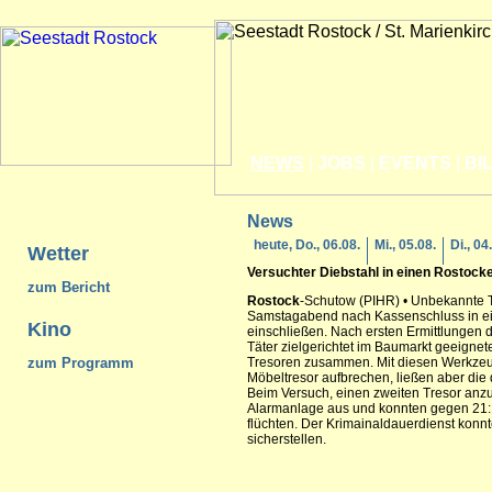
NEWS
|
JOBS
|
EVENTS
|
BI
News
heute, Do., 06.08.
Mi., 05.08.
Di., 04
Wetter
Versuchter Diebstahl in einen
Rostock
zum Bericht
Rostock
-Schutow (PIHR) • Unbekannte T
Samstagabend nach Kassenschluss in e
Kino
einschließen. Nach ersten Ermittlungen 
Täter zielgerichtet im Baumarkt geeign
zum Programm
Tresoren zusammen. Mit diesen Werkzeug
Möbeltresor aufbrechen, ließen aber die 
Beim Versuch, einen zweiten Tresor anzug
Alarmanlage aus und konnten gegen 21:
flüchten. Der Krimainaldauerdienst konn
sicherstellen.