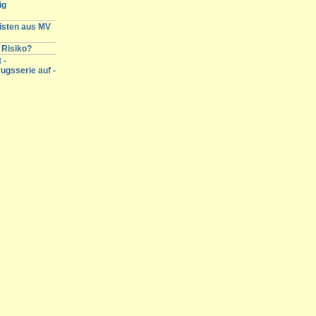
ig
gisten aus MV
 Risiko?
 -
ugsserie auf -