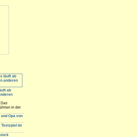
äuft ab
anderen
: Das
ühnen in der
ommerbühne in
r und Opa von
nde. Hier
e Spielstätten
 Testspiel im
stock