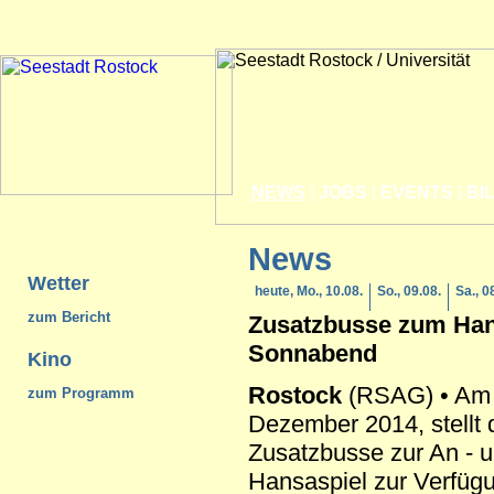
NEWS
|
JOBS
|
EVENTS
|
BI
News
Wetter
heute, Mo., 10.08.
So., 09.08.
Sa., 0
zum Bericht
Zusatzbusse zum Han
Sonnabend
Kino
Rostock
(RSAG) • Am 
zum Programm
Dezember 2014, stellt
Zusatzbusse zur An - 
Hansaspiel zur Verfüg