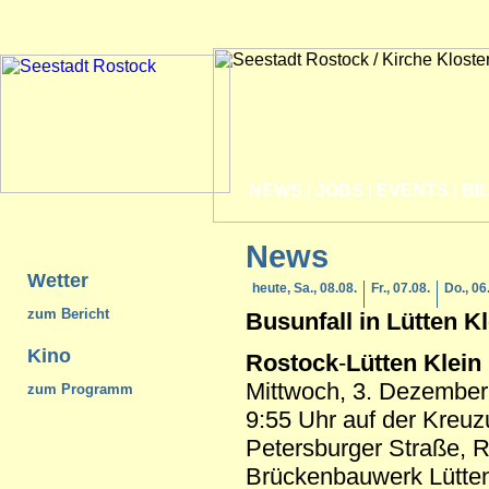
NEWS
|
JOBS
|
EVENTS
|
BI
News
Wetter
heute, Sa., 08.08.
Fr., 07.08.
Do., 06
zum Bericht
Busunfall in
Lütten Kl
Kino
Rostock
-
Lütten Klein
Mittwoch, 3. Dezember
zum Programm
9:55 Uhr auf der Kreuzu
Petersburger Straße, 
Brückenbauwerk Lütten