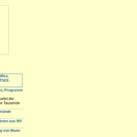
fen, Programm
artet die
ele Tausende
 erwartet und
n der
emünde
gisten aus MV
g von Mann