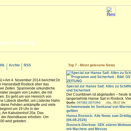
LDER
|
SERVICE
.08.
Archiv
RSS
Top 7 - Meist gelesene News
 • Am 4. November 2014 berichtet Dr.
er Hansestadt Rostock über das
Special zur Hanse Sail: Alles zu Schif
ner Zeiten. Spannende urkundliche
und Sicherheit
mäler zeugen von Leuten, die mit
Der Countdown ist abgelaufen – heute st
ten. Es geht um von Heinrich von
langersehnte Hanse Sail in Rostock. Vi
che Lübeck überfiel, um Lüdecke Hahn
Besucher werden in den nächsten Tagen
Quelle:
OSTSEE-ZEITUNG
| Do., 05:17 Uhr
n diese Fehden ankämpfte und viele
freuen sich auf die maritimen Angebote i
Schweinswale im Seekanal von Warn
beginnt um 19 Uhr in der
Innenstadt,...
gefilmt
k, Am Kabutzenhof 20a. Das
Hansa Rostock: Alle News zum Drittli
an der Abendkasse erhoben. Um
(06.08.2026)
00 wird gebeten.
Rostock-Dierkow: SEK stürmt Wohnun
mit Machete und Messer