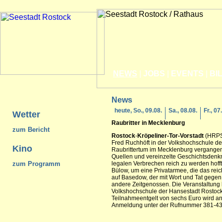
NEWS
|
JOBS
|
EVENTS
|
BI
News
heute, So., 09.08.
Sa., 08.08.
Fr., 07
Wetter
Raubritter in Mecklenburg
zum Bericht
Rostock
-
Kröpeliner-Tor-Vorstadt
(HRPS)
Fred Ruchhöft in der Volkshochschule d
Kino
Raubrittertum im Mecklenburg vergange
Quellen und vereinzelte Geschichtsdenk
zum Programm
legalen Verbrechen reich zu werden hoff
Bülow, um eine Privatarmee, die das rei
auf Basedow, der mit Wort und Tat gege
andere Zeitgenossen. Die Veranstaltung 
Volkshochschule der Hansestadt Rostoc
Teilnahmeentgelt von sechs Euro wird 
Anmeldung unter der Rufnummer 381-43