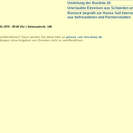
Umleitung der Buslinie 26
Unerlaubte Einreisen aus Schweden 
Rostock begrüßt zur Hanse Sail intern
aus befreundeten und Partnerstädten
1.1970 - 09:46 Uhr | Seitenaufrufe: 148
veröffentlichen? Dann senden Sie diese bitte an
presse «at» hro-news.de
.
eilungen ohne Angaben von Gründen nicht zu veröffentlichen.