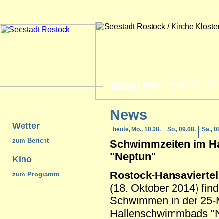
NEWS
|
JOBS
|
EVENTS
|
BI
News
Wetter
heute, Mo., 10.08.
So., 09.08.
Sa., 0
zum Bericht
Schwimmzeiten im H
"Neptun"
Kino
Rostock
-
Hansaviertel
zum Programm
(18. Oktober 2014) find
Schwimmen in der 25-M
Hallenschwimmbads "N